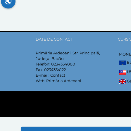
🔇
DATE DE CONTACT
CURS 
Primăria Ardeoani, Str. Principală,
MON
Județul Bacău
E
Telefon:
0234354000
Fax:
0234354122
U
E-mail:
Contact
Web:
Primăria Ardeoani
G