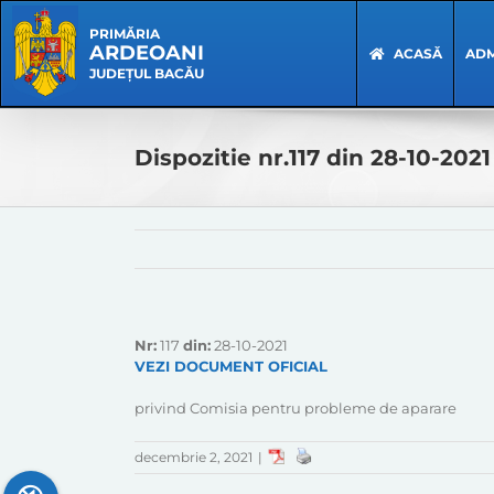
Skip
Skip
to
Navigation
PRIMĂRIA
ARDEOANI
content
ACASĂ
ADM
JUDEȚUL BACĂU
Dispozitie nr.117 din 28-10-2021
Nr:
117
din:
28-10-2021
VEZI DOCUMENT OFICIAL
privind Comisia pentru probleme de aparare
decembrie 2, 2021
|