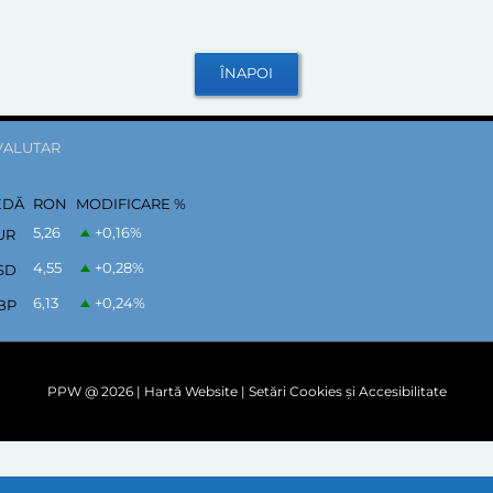
VALUTAR
EDĂ
RON
MODIFICARE %
5,26
+0,16
%
UR
4,55
+0,28
%
SD
6,13
+0,24
%
BP
PPW @
2026 |
Hartă Website
|
Setări Cookies și Accesibilitate