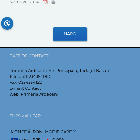
martie 20, 2024
|
🔇
DATE DE CONTACT
Primăria Ardeoani, Str. Principală, Județul Bacău
Telefon:
0234354000
Fax:
0234354122
E-mail:
Contact
Web:
Primăria Ardeoani
CURS VALUTAR
MONEDĂ
RON
MODIFICARE %
5,25
–0,09
%