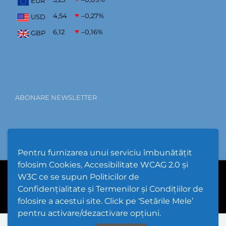
EUR
4,54
–0,27
%
USD
6,12
–0,16
%
GBP
ABONARE NEWSLETTER
Pentru furnizarea unui serviciu îmbunătățit
folosim Cookies, Accesibilitate WCAG 2.0 și
W3C ce se supun Politicilor de
PPW @
2026 |
Hartă Website
|
Setări Cookies și Accesibilitate
Confidențialitate și Termenilor și Condițiilor de
folosire a acestui site. Click pe ‘Setările Mele’
pentru activare/dezactivare opțiuni.