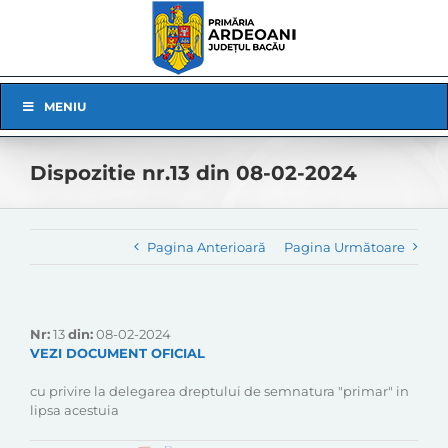
Skip
to
content
Skip
MENIU
Navigation
Dispozitie nr.13 din 08-02-2024
Pagina Anterioară
Pagina Următoare
Nr:
13
din:
08-02-2024
VEZI DOCUMENT OFICIAL
cu privire la delegarea dreptului de semnatura "primar" in
lipsa acestuia