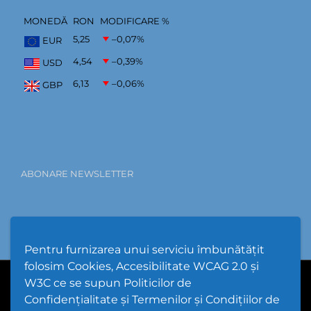
MONEDĂ
RON
MODIFICARE %
5,25
–0,07
%
EUR
4,54
–0,39
%
USD
6,13
–0,06
%
GBP
ABONARE NEWSLETTER
Pentru furnizarea unui serviciu îmbunătățit
folosim Cookies, Accesibilitate WCAG 2.0 și
W3C ce se supun Politicilor de
PPW @
2026 |
Hartă Website
|
Setări Cookies și Accesibilitate
Confidențialitate și Termenilor și Condițiilor de