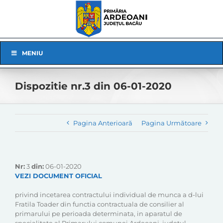
Skip
to
content
Skip
MENIU
Navigation
Dispozitie nr.3 din 06-01-2020
Pagina Anterioară
Pagina Următoare
Nr:
3
din:
06-01-2020
VEZI DOCUMENT OFICIAL
privind incetarea contractului individual de munca a d-lui
Fratila Toader din functia contractuala de consilier al
primarului pe perioada determinata, in aparatul de