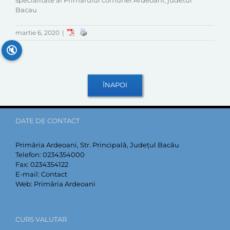
specialitate al Primarului comunei Ardeoani, judetul
Bacau
martie 6, 2020
|
🔇
DATE DE CONTACT
Primăria Ardeoani, Str. Principală, Județul Bacău
Telefon:
0234354000
Fax:
0234354122
E-mail:
Contact
Web:
Primăria Ardeoani
CURS VALUTAR