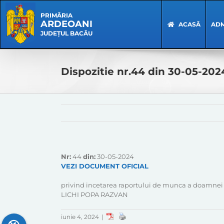
Skip
Skip
to
Navigation
PRIMĂRIA
ARDEOANI
content
ACASĂ
ADM
JUDEȚUL BACĂU
Dispozitie nr.44 din 30-05-202
Nr:
44
din:
30-05-2024
VEZI DOCUMENT OFICIAL
privind incetarea raportului de munca a doamnei 
LICHI POPA RAZVAN
iunie 4, 2024
|