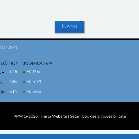
VALUTAR
EDĂ
RON
MODIFICARE %
5,26
+0,17
%
UR
4,56
+0,44
%
SD
6,14
+0,34
%
BP
PPW @
2026 |
Hartă Website
|
Setări Cookies și Accesibilitate