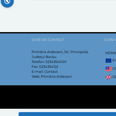
🔇
DATE DE CONTACT
CURS 
Primăria Ardeoani, Str. Principală,
MON
Județul Bacău
E
Telefon:
0234354000
Fax:
0234354122
U
E-mail:
Contact
Web:
Primăria Ardeoani
G