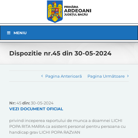
Skip
to
content
Skip
MENIU
Navigation
Dispozitie nr.45 din 30-05-2024
Pagina Anterioară
Pagina Următoare
Nr:
45
din:
30-05-2024
VEZI DOCUMENT OFICIAL
privind inceperea raportului de munca a doamnei LICHI
POPA RITA MARIA ca asistent personal pentru persoana cu
handicap grav LICHI POPA RAZVAN