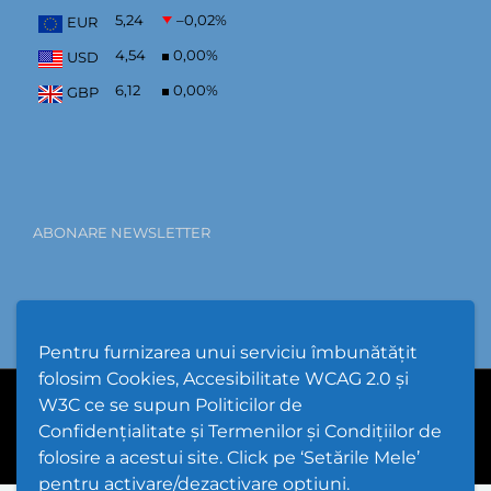
5,24
–0,02
%
EUR
4,54
0,00
%
USD
6,12
0,00
%
GBP
ABONARE NEWSLETTER
Pentru furnizarea unui serviciu îmbunătățit
folosim Cookies, Accesibilitate WCAG 2.0 și
W3C ce se supun Politicilor de
PPW @
2026 |
Hartă Website
|
Setări Cookies și Accesibilitate
Confidențialitate și Termenilor și Condițiilor de
folosire a acestui site. Click pe ‘Setările Mele’
pentru activare/dezactivare opțiuni.