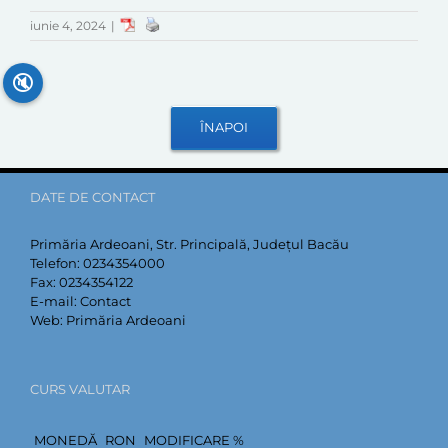
iunie 4, 2024
|
🔇
DATE DE CONTACT
Primăria Ardeoani, Str. Principală, Județul Bacău
Telefon:
0234354000
Fax:
0234354122
E-mail:
Contact
Web:
Primăria Ardeoani
CURS VALUTAR
MONEDĂ
RON
MODIFICARE %