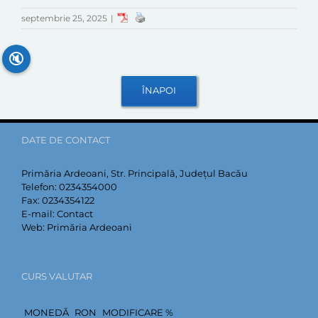
septembrie 25, 2025
|
🔇
DATE DE CONTACT
Primăria Ardeoani, Str. Principală, Județul Bacău
Telefon:
0234354000
Fax:
0234354122
E-mail:
Contact
Web:
Primăria Ardeoani
CURS VALUTAR
MONEDĂ
RON
MODIFICARE %