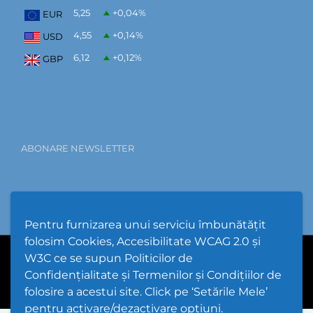
5,25
+0,04
%
EUR
4,55
+0,14
%
USD
6,12
+0,12
%
GBP
ABONARE NEWSLETTER
Pentru furnizarea unui serviciu îmbunătățit
folosim Cookies, Accesibilitate WCAG 2.0 și
W3C ce se supun Politicilor de
PPW @
2026 |
Hartă Website
|
Setări Cookies și Accesibilitate
Confidențialitate și Termenilor și Condițiilor de
folosire a acestui site. Click pe ‘Setările Mele’
pentru activare/dezactivare opțiuni.