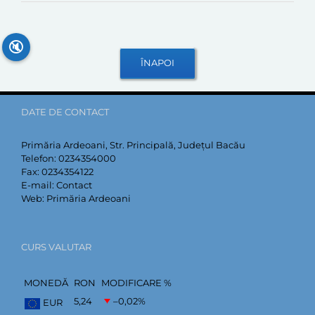
🔇
DATE DE CONTACT
Primăria Ardeoani, Str. Principală, Județul Bacău
Telefon:
0234354000
Fax:
0234354122
E-mail:
Contact
Web:
Primăria Ardeoani
CURS VALUTAR
MONEDĂ
RON
MODIFICARE %
5,24
–0,02
%
EUR