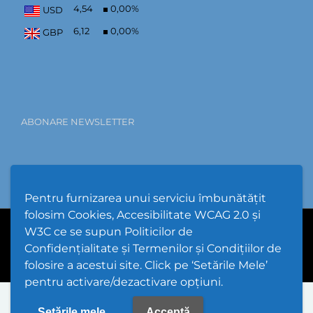
4,54
0,00
%
USD
6,12
0,00
%
GBP
ABONARE NEWSLETTER
Pentru furnizarea unui serviciu îmbunătățit
folosim Cookies, Accesibilitate WCAG 2.0 și
W3C ce se supun Politicilor de
PPW @
2026 |
Hartă Website
|
Setări Cookies și Accesibilitate
Confidențialitate și Termenilor și Condițiilor de
folosire a acestui site. Click pe ‘Setările Mele’
pentru activare/dezactivare opțiuni.
Setările mele
Acceptă