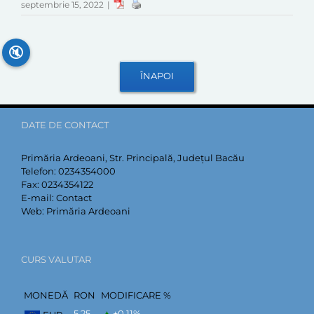
septembrie 15, 2022
|
🔇
DATE DE CONTACT
Primăria Ardeoani, Str. Principală, Județul Bacău
Telefon:
0234354000
Fax:
0234354122
E-mail:
Contact
Web:
Primăria Ardeoani
CURS VALUTAR
MONEDĂ
RON
MODIFICARE %
5,25
+0,11
%