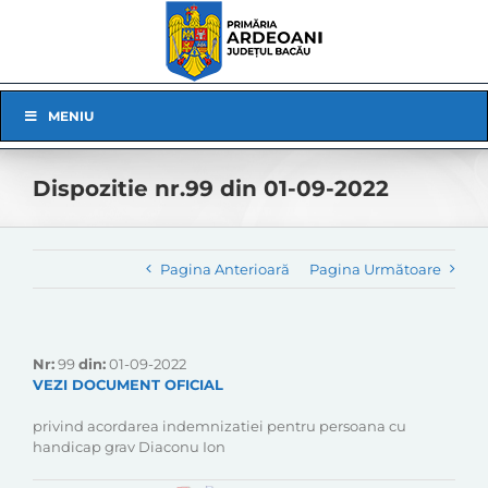
Skip
to
content
Skip
MENIU
Navigation
Dispozitie nr.99 din 01-09-2022
Pagina Anterioară
Pagina Următoare
Nr:
99
din:
01-09-2022
VEZI DOCUMENT OFICIAL
privind acordarea indemnizatiei pentru persoana cu
handicap grav Diaconu Ion