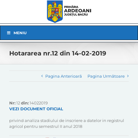
Skip
to
content
Skip
MENIU
Navigation
Hotararea nr.12 din 14-02-2019
Pagina Anterioară
Pagina Următoare
Nr:
12
din:
14022019
VEZI DOCUMENT OFICIAL
privind analiza stadiului de inscriere a datelor in registrul
agricol pentru semestrul II anul 2018