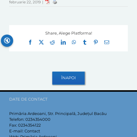
februarie 22, 2019
|
Share, Alege Platforma!
🔇
Facebook
X
Reddit
LinkedIn
WhatsApp
Tumblr
Pinterest
E-
mail:
DATE DE CONTACT
Primăria Ardeoani, Str. Principală, Județul Bacău
Telefon:
0234354000
Fax:
0234354122
E-mail:
Contact
Web:
Primăria Ardeoani