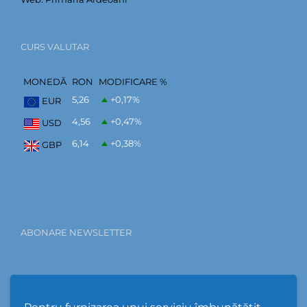
CURS VALUTAR
MONEDĂ
RON
MODIFICARE %
5,26
+0,17
%
EUR
4,56
+0,47
%
USD
6,14
+0,38
%
GBP
ABONARE NEWSLETTER