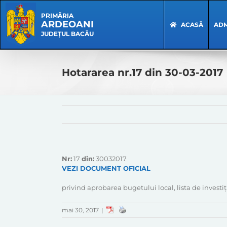
Skip
Skip
to
Navigation
PRIMĂRIA
ARDEOANI
content
ACASĂ
ADM
JUDEȚUL BACĂU
Hotararea nr.17 din 30-03-2017
Nr:
17
din:
30032017
VEZI DOCUMENT OFICIAL
privind aprobarea bugetului local, lista de investi
mai 30, 2017
|