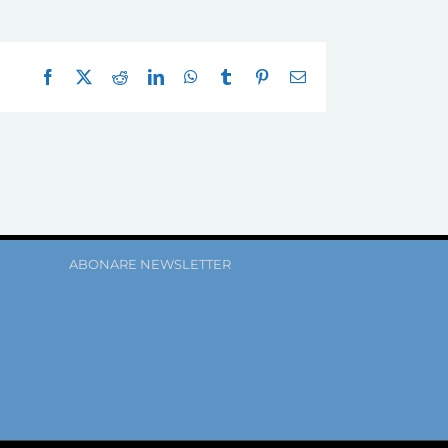
Facebook
X
Reddit
LinkedIn
WhatsApp
Tumblr
Pinterest
E-
mail:
ABONARE NEWSLETTER