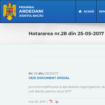
Skip
Skip
to
Navigation
PRIMĂRIA
ARDEOANI
content
ACASĂ
ADM
JUDEȚUL BACĂU
Hotararea nr.28 din 25-05-2017
Nr:
28
din:
25052017
VEZI DOCUMENT OFICIAL
privind modificarea și aprobarea organigramei, st
jud. Bacău pentru anul 2017
mai 30, 2017
|