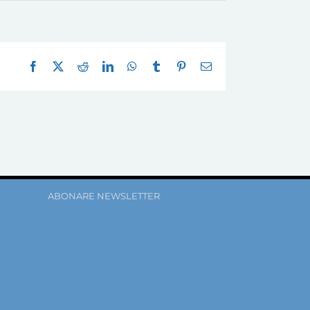
Facebook
X
Reddit
LinkedIn
WhatsApp
Tumblr
Pinterest
E-
mail:
ABONARE NEWSLETTER