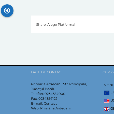
🔇
Share, Alege Platforma!
DATE DE CONTACT
CURS 
Primăria Ardeoani, Str. Principală,
MON
Județul Bacău
E
Telefon:
0234354000
Fax:
0234354122
U
E-mail:
Contact
Web:
Primăria Ardeoani
G