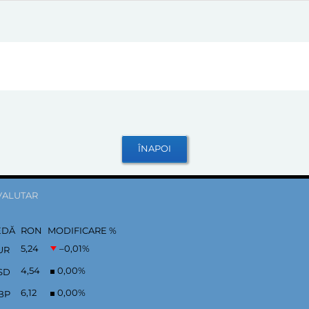
VALUTAR
EDĂ
RON
MODIFICARE %
5,24
–0,01
%
UR
4,54
0,00
%
SD
6,12
0,00
%
BP