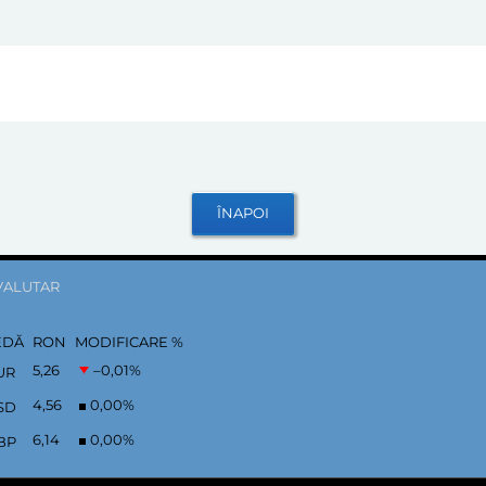
VALUTAR
EDĂ
RON
MODIFICARE %
5,26
–0,01
%
UR
4,56
0,00
%
SD
6,14
0,00
%
BP