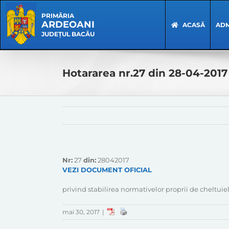
Skip
Skip
to
Navigation
PRIMĂRIA
ARDEOANI
content
ACASĂ
ADM
JUDEȚUL BACĂU
Hotararea nr.27 din 28-04-2017
Nr:
27
din:
28042017
VEZI DOCUMENT OFICIAL
privind stabilirea normativelor proprii de cheltuie
mai 30, 2017
|