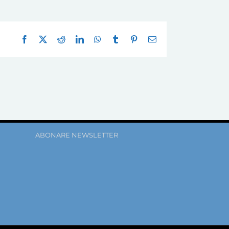
Facebook
X
Reddit
LinkedIn
WhatsApp
Tumblr
Pinterest
E-
mail:
ABONARE NEWSLETTER