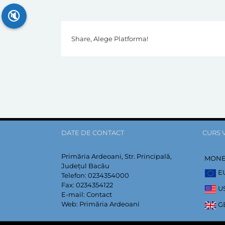
🔇
Share, Alege Platforma!
DATE DE CONTACT
CURS 
Primăria Ardeoani, Str. Principală,
MON
Județul Bacău
E
Telefon:
0234354000
Fax:
0234354122
U
E-mail:
Contact
Web:
Primăria Ardeoani
G