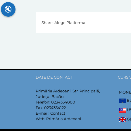
🔇
Share, Alege Platforma!
DATE DE CONTACT
CURS 
Primăria Ardeoani, Str. Principală,
MON
Județul Bacău
E
Telefon:
0234354000
Fax:
0234354122
U
E-mail:
Contact
Web:
Primăria Ardeoani
G