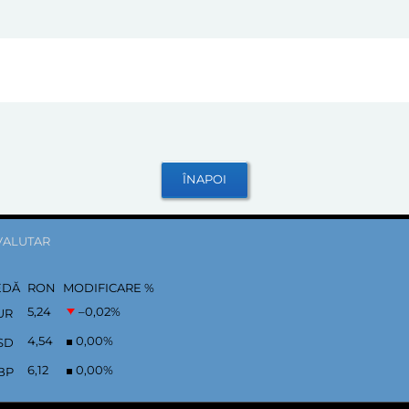
VALUTAR
EDĂ
RON
MODIFICARE %
5,24
–0,02
%
UR
4,54
0,00
%
SD
6,12
0,00
%
BP