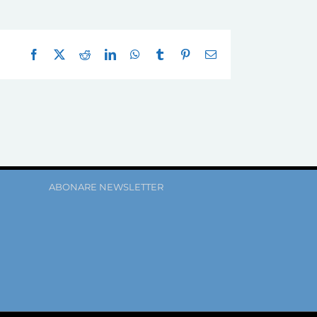
Facebook
X
Reddit
LinkedIn
WhatsApp
Tumblr
Pinterest
E-
mail:
ABONARE NEWSLETTER