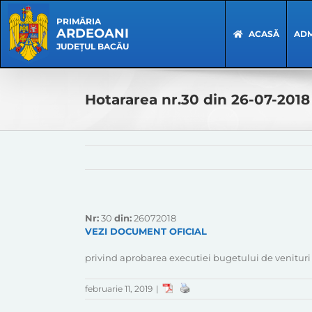
Skip
Skip
to
Navigation
PRIMĂRIA
ARDEOANI
content
ACASĂ
ADM
JUDEȚUL BACĂU
Hotararea nr.30 din 26-07-2018
Nr:
30
din:
26072018
VEZI DOCUMENT OFICIAL
privind aprobarea executiei bugetului de venituri s
februarie 11, 2019
|