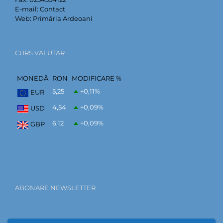
E-mail:
Contact
Web:
Primăria Ardeoani
CURS VALUTAR
MONEDĂ
RON
MODIFICARE %
5,25
+0,11
%
EUR
4,54
+0,09
%
USD
6,12
+0,09
%
GBP
ABONARE NEWSLETTER