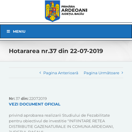
Skip
to
content
Skip
MENIU
Navigation
Hotararea nr.37 din 22-07-2019
Pagina Anterioară
Pagina Următoare
Nr:
37
din:
22072019
VEZI DOCUMENT OFICIAL
privind aprobarea realizarii Studiului de Fezabilitate
pentru obiectivul de investitie "INFIINTARE RETEA
DISTRIBUTIE GAZENATURALE IN COMUNA ARDEOANI,