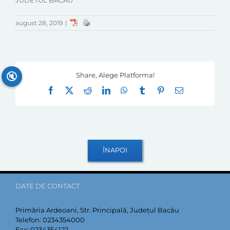
JUDETUL BACAU"
august 28, 2019
|
🔇
Share, Alege Platforma!
Facebook
X
Reddit
LinkedIn
WhatsApp
Tumblr
Pinterest
E-
mail:
DATE DE CONTACT
Primăria Ardeoani, Str. Principală, Județul Bacău
Telefon:
0234354000
Fax:
0234354122