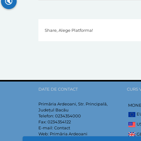
🔇
Share, Alege Platforma!
DATE DE CONTACT
CURS 
Primăria Ardeoani, Str. Principală,
MON
Județul Bacău
E
Telefon:
0234354000
Fax:
0234354122
U
E-mail:
Contact
Web:
Primăria Ardeoani
G