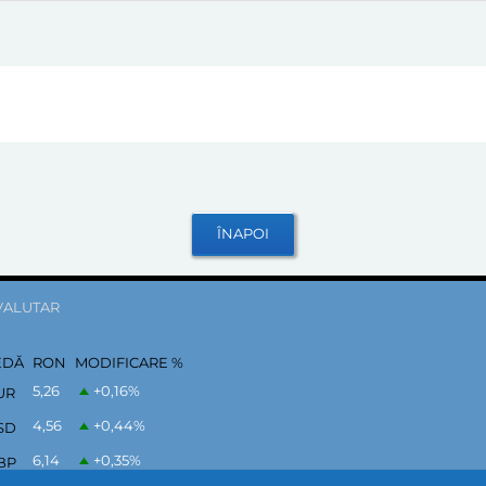
VALUTAR
EDĂ
RON
MODIFICARE %
5,26
+0,16
%
UR
4,56
+0,44
%
SD
6,14
+0,35
%
BP