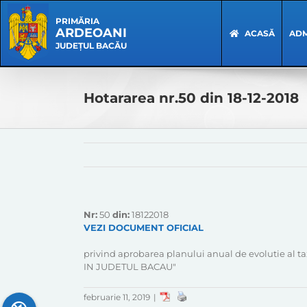
Skip
Skip
to
Navigation
PRIMĂRIA
ARDEOANI
content
ACASĂ
ADM
JUDEȚUL BACĂU
Hotararea nr.50 din 18-12-2018
Nr:
50
din:
18122018
VEZI DOCUMENT OFICIAL
privind aprobarea planului anual de evolutie a
IN JUDETUL BACAU"
februarie 11, 2019
|