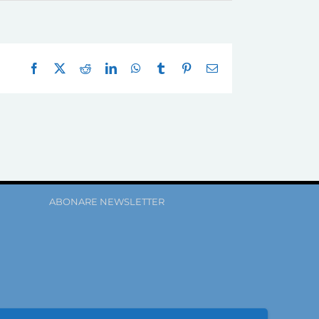
Facebook
X
Reddit
LinkedIn
WhatsApp
Tumblr
Pinterest
E-
mail:
ABONARE NEWSLETTER