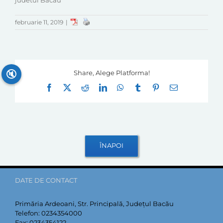
judetul Bacau"
februarie 11, 2019
|
🔇
Share, Alege Platforma!
Facebook
X
Reddit
LinkedIn
WhatsApp
Tumblr
Pinterest
E-
mail:
DATE DE CONTACT
Primăria Ardeoani, Str. Principală, Județul Bacău
Telefon:
0234354000
Fax:
0234354122