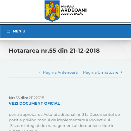
Skip
to
content
Skip
MENIU
Navigation
Hotararea nr.55 din 21-12-2018
Pagina Anterioară
Pagina Următoare
Nr:
55
din:
21122018
VEZI DOCUMENT OFICIAL
pentru aprobarea Actului aditional nr. 3 la Documentul de
pozitie privind modul de implementare a Proiectului
"Sistem integrat de management al deseurilor solide in