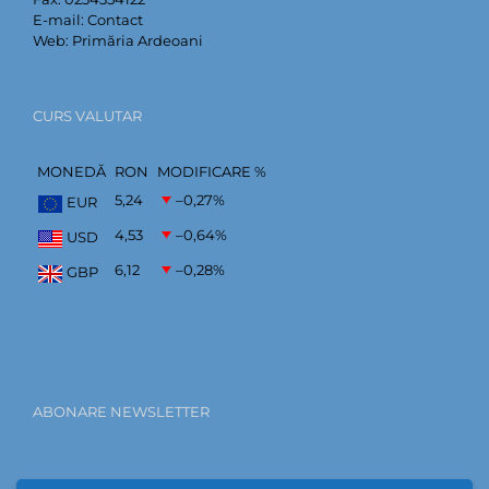
E-mail:
Contact
Web:
Primăria Ardeoani
CURS VALUTAR
MONEDĂ
RON
MODIFICARE %
5,24
–0,27
%
EUR
4,53
–0,64
%
USD
6,12
–0,28
%
GBP
ABONARE NEWSLETTER