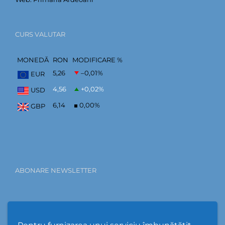
CURS VALUTAR
MONEDĂ
RON
MODIFICARE %
5,26
–0,01
%
EUR
4,56
+0,02
%
USD
6,14
0,00
%
GBP
ABONARE NEWSLETTER