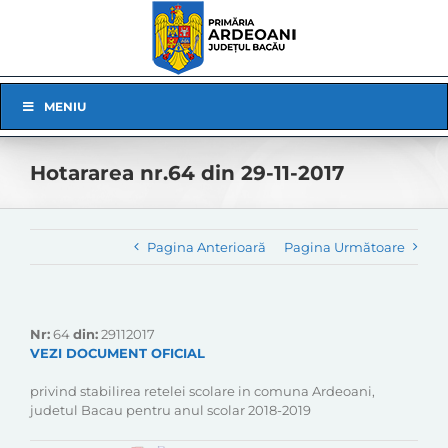
Skip
to
content
Skip
MENIU
Navigation
Hotararea nr.64 din 29-11-2017
Pagina Anterioară
Pagina Următoare
Nr:
64
din:
29112017
VEZI DOCUMENT OFICIAL
privind stabilirea retelei scolare in comuna Ardeoani,
judetul Bacau pentru anul scolar 2018-2019