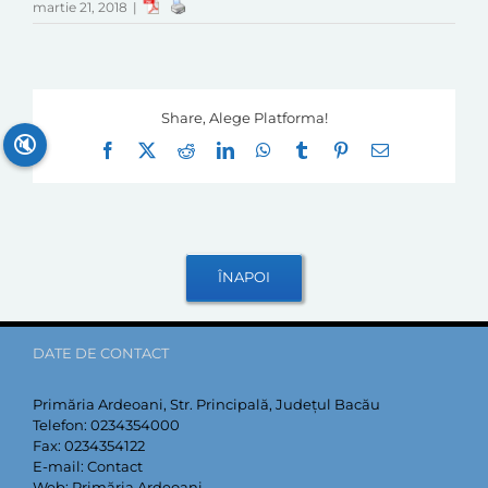
martie 21, 2018
|
Share, Alege Platforma!
🔇
Facebook
X
Reddit
LinkedIn
WhatsApp
Tumblr
Pinterest
E-
mail:
DATE DE CONTACT
Primăria Ardeoani, Str. Principală, Județul Bacău
Telefon:
0234354000
Fax:
0234354122
E-mail:
Contact
Web:
Primăria Ardeoani