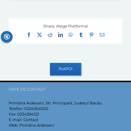
Share, Alege Platforma!
Facebook
X
Reddit
LinkedIn
WhatsApp
Tumblr
Pinterest
E-
🔇
mail:
DATE DE CONTACT
Primăria Ardeoani, Str. Principală, Județul Bacău
Telefon:
0234354000
Fax:
0234354122
E-mail:
Contact
Web:
Primăria Ardeoani