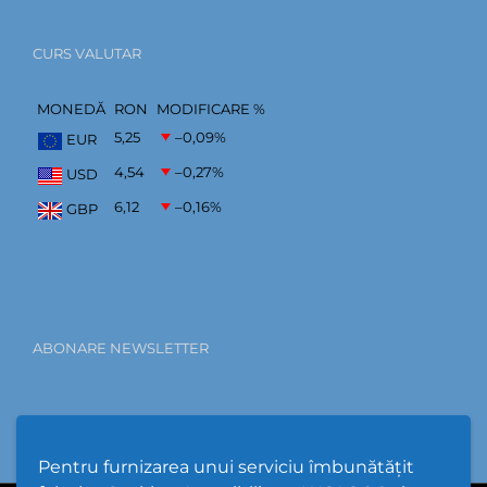
CURS VALUTAR
MONEDĂ
RON
MODIFICARE %
5,25
–0,09
%
EUR
4,54
–0,27
%
USD
6,12
–0,16
%
GBP
ABONARE NEWSLETTER
Pentru furnizarea unui serviciu îmbunătățit