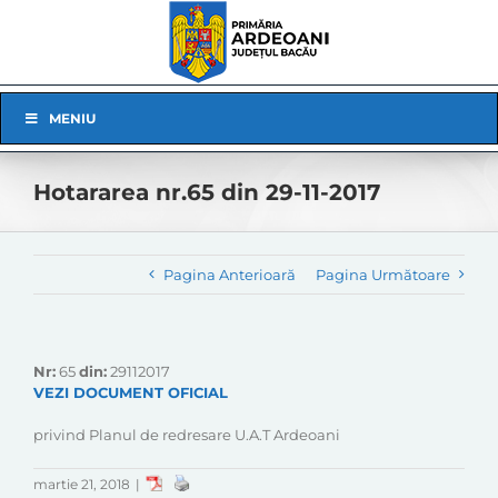
Skip
to
content
Skip
MENIU
Navigation
Hotararea nr.65 din 29-11-2017
Pagina Anterioară
Pagina Următoare
Nr:
65
din:
29112017
VEZI DOCUMENT OFICIAL
privind Planul de redresare U.A.T Ardeoani
martie 21, 2018
|