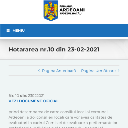
Skip
to
content
Skip
MENIU
Navigation
Hotararea nr.10 din 23-02-2021
Pagina Anterioară
Pagina Următoare
Nr:
10
din:
23022021
VEZI DOCUMENT OFICIAL
prind desemnarea de catre consiliul local al comunei
Ardeoani a doi consilieri locali care vor avea calitatea de
evaluatori in cadrul Comisiei de evaluare a performantelor