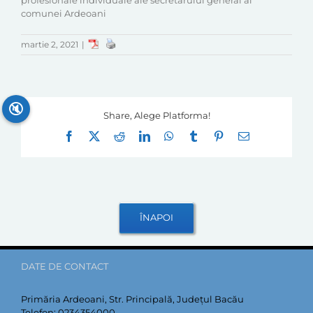
profesionale individuale ale secretarului general al
comunei Ardeoani
martie 2, 2021
|
🔇
Share, Alege Platforma!
Facebook
X
Reddit
LinkedIn
WhatsApp
Tumblr
Pinterest
E-
mail:
DATE DE CONTACT
Primăria Ardeoani, Str. Principală, Județul Bacău
Telefon:
0234354000