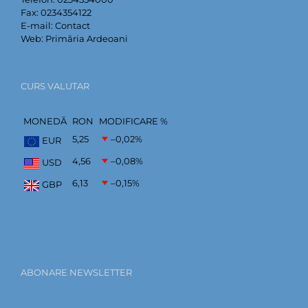
Fax:
0234354122
E-mail:
Contact
Web:
Primăria Ardeoani
CURS VALUTAR
MONEDĂ
RON
MODIFICARE %
5,25
–0,02
%
EUR
4,56
–0,08
%
USD
6,13
–0,15
%
GBP
ABONARE NEWSLETTER