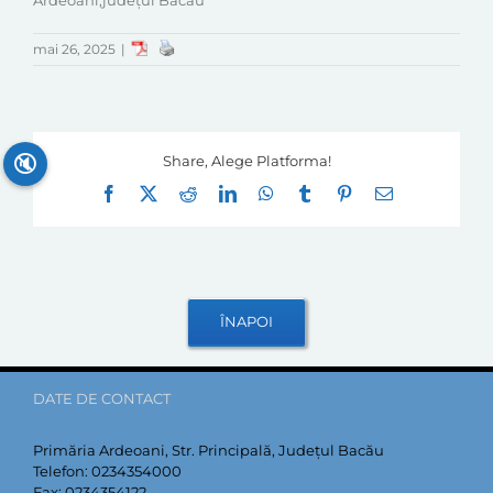
Ardeoani,județul Bacău
mai 26, 2025
|
🔇
Share, Alege Platforma!
Facebook
X
Reddit
LinkedIn
WhatsApp
Tumblr
Pinterest
E-
mail:
DATE DE CONTACT
Primăria Ardeoani, Str. Principală, Județul Bacău
Telefon:
0234354000
Fax:
0234354122