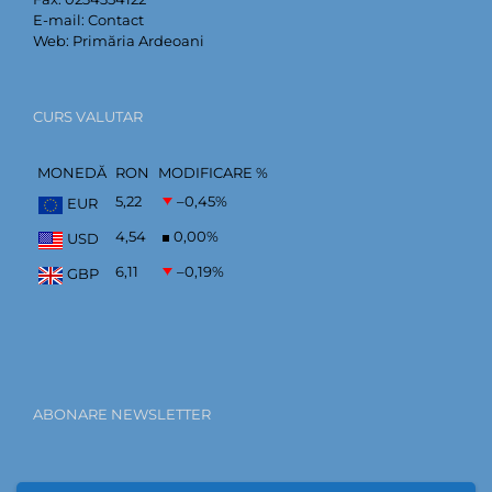
E-mail:
Contact
Web:
Primăria Ardeoani
CURS VALUTAR
MONEDĂ
RON
MODIFICARE %
5,22
–0,45
%
EUR
4,54
0,00
%
USD
6,11
–0,19
%
GBP
ABONARE NEWSLETTER