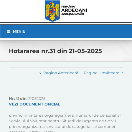
Skip
to
content
Skip
MENIU
Navigation
Hotararea nr.31 din 21-05-2025
Pagina Anterioară
Pagina Următoare
Nr:
31
din:
21052025
VEZI DOCUMENT OFICIAL
privind infiintarea organigramei si numarul de personal al
Serviciului Voluntar pentru Situatii de Urgenta de tip V 1
prin reorganizarea serviciului de categoria I al comunei