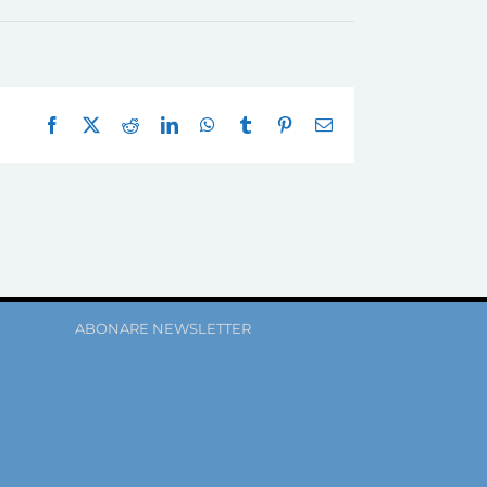
Facebook
X
Reddit
LinkedIn
WhatsApp
Tumblr
Pinterest
E-
mail:
ABONARE NEWSLETTER