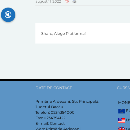
august 11, 2022
|
🔇
Share, Alege Platforma!
DATE DE CONTACT
CURS 
Primăria Ardeoani, Str. Principală,
MON
Județul Bacău
E
Telefon:
0234354000
Fax:
0234354122
U
E-mail:
Contact
Web:
Primăria Ardeoani
G