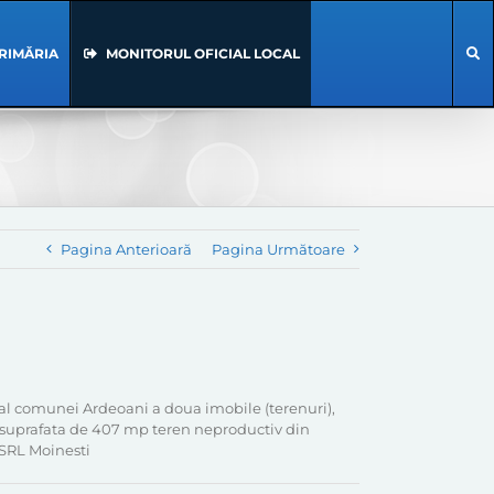
RIMĂRIA
MONITORUL OFICIAL LOCAL
Pagina Anterioară
Pagina Următoare
 al comunei Ardeoani a doua imobile (terenuri),
in suprafata de 407 mp teren neproductiv din
 SRL Moinesti