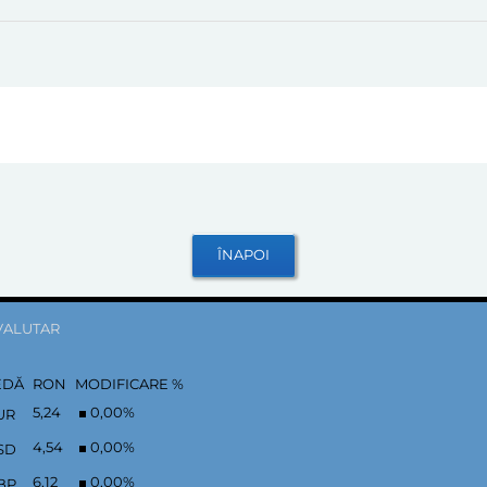
VALUTAR
EDĂ
RON
MODIFICARE %
5,24
0,00
%
UR
4,54
0,00
%
SD
6,12
0,00
%
BP