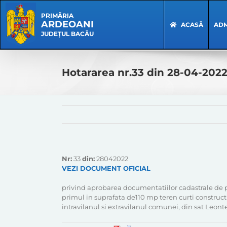
Skip
Skip
to
Navigation
PRIMĂRIA
ARDEOANI
content
ACASĂ
ADM
JUDEȚUL BACĂU
Hotararea nr.33 din 28-04-202
Nr:
33
din:
28042022
VEZI DOCUMENT OFICIAL
privind aprobarea documentatiilor cadastrale de pr
primul in suprafata de110 mp teren curti construct
intravilanul si extravilanul comunei, din sat Leo