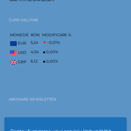
CURS VALUTAR
MONEDĂ
RON
MODIFICARE %
5,24
–0,01
%
EUR
4,54
0,00
%
USD
6,12
0,00
%
GBP
ABONARE NEWSLETTER