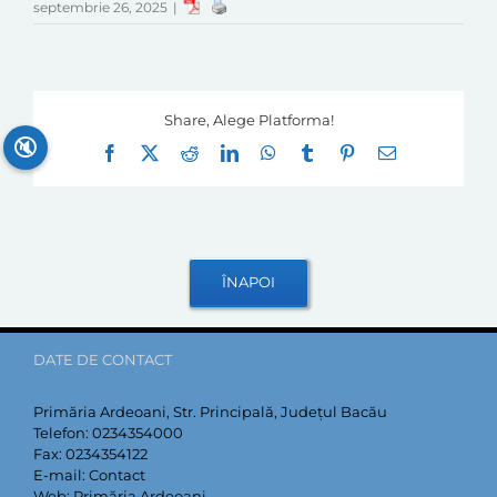
septembrie 26, 2025
|
Share, Alege Platforma!
🔇
Facebook
X
Reddit
LinkedIn
WhatsApp
Tumblr
Pinterest
E-
mail:
DATE DE CONTACT
Primăria Ardeoani, Str. Principală, Județul Bacău
Telefon:
0234354000
Fax:
0234354122
E-mail:
Contact
Web:
Primăria Ardeoani