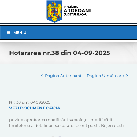
Skip
to
content
Skip
MENIU
Navigation
Hotararea nr.38 din 04-09-2025
Pagina Anterioară
Pagina Următoare
Nr:
38
din:
04092025
VEZI DOCUMENT OFICIAL
privind aprobarea modificării suprafeței, modificării
limitelor și a detaliilor executate recent pe str. Bejenărești