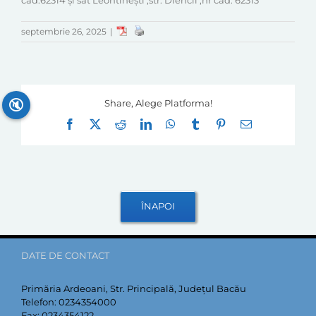
cad.62314 și sat Leontinești ,str. Diencii ,nr cad. 62313
septembrie 26, 2025
|
🔇
Share, Alege Platforma!
Facebook
X
Reddit
LinkedIn
WhatsApp
Tumblr
Pinterest
E-
mail:
DATE DE CONTACT
Primăria Ardeoani, Str. Principală, Județul Bacău
Telefon:
0234354000
Fax:
0234354122