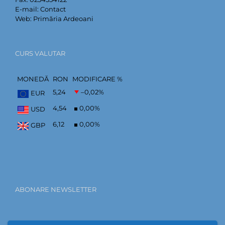
E-mail:
Contact
Web:
Primăria Ardeoani
CURS VALUTAR
MONEDĂ
RON
MODIFICARE %
5,24
–0,02
%
EUR
4,54
0,00
%
USD
6,12
0,00
%
GBP
ABONARE NEWSLETTER