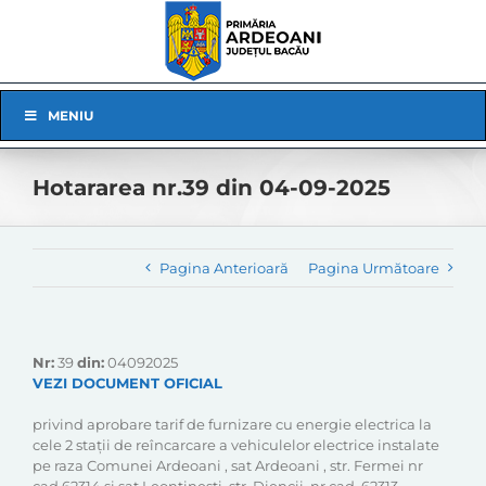
Skip
to
content
Skip
MENIU
Navigation
Hotararea nr.39 din 04-09-2025
Pagina Anterioară
Pagina Următoare
Nr:
39
din:
04092025
VEZI DOCUMENT OFICIAL
privind aprobare tarif de furnizare cu energie electrica la
cele 2 stații de reîncarcare a vehiculelor electrice instalate
pe raza Comunei Ardeoani , sat Ardeoani , str. Fermei nr