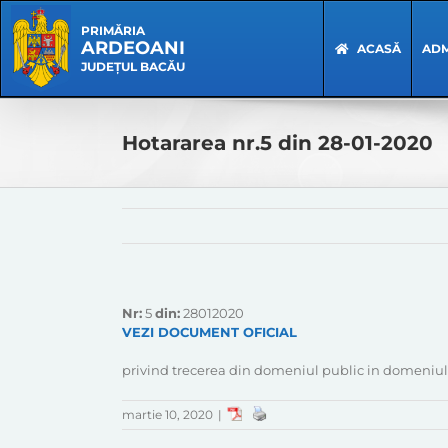
Skip
Skip
to
Navigation
PRIMĂRIA
ARDEOANI
content
ACASĂ
ADM
JUDEȚUL BACĂU
Hotararea nr.5 din 28-01-2020
Nr:
5
din:
28012020
VEZI DOCUMENT OFICIAL
privind trecerea din domeniul public in domeniul 
martie 10, 2020
|