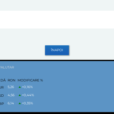
VALUTAR
EDĂ
RON
MODIFICARE %
5,26
+0,16
%
UR
4,56
+0,44
%
SD
6,14
+0,35
%
BP