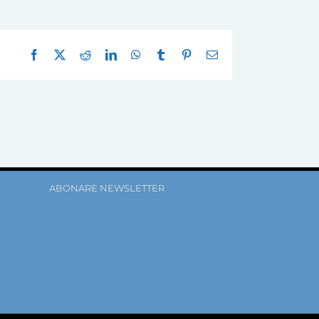
Facebook
X
Reddit
LinkedIn
WhatsApp
Tumblr
Pinterest
E-
mail:
ABONARE NEWSLETTER