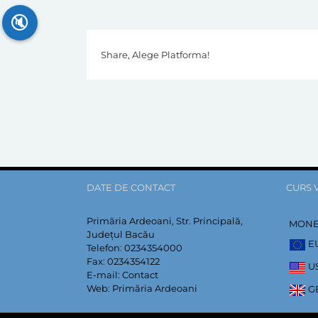
🔇
Share, Alege Platforma!
DATE DE CONTACT
CURS 
Primăria Ardeoani, Str. Principală,
MON
Județul Bacău
E
Telefon:
0234354000
Fax:
0234354122
U
E-mail:
Contact
Web:
Primăria Ardeoani
G