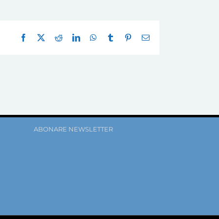
Facebook
X
Reddit
LinkedIn
WhatsApp
Tumblr
Pinterest
E-
mail:
ABONARE NEWSLETTER