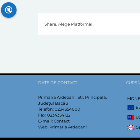
🔇
Share, Alege Platforma!
DATE DE CONTACT
CURS 
Primăria Ardeoani, Str. Principală,
MON
Județul Bacău
E
Telefon:
0234354000
Fax:
0234354122
U
E-mail:
Contact
Web:
Primăria Ardeoani
G