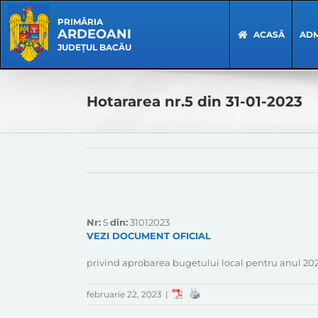
Skip
Skip
to
Navigation
PRIMĂRIA
ARDEOANI
content
ACASĂ
ADM
JUDEȚUL BACĂU
Hotararea nr.5 din 31-01-2023
Nr:
5
din:
31012023
VEZI DOCUMENT OFICIAL
privind aprobarea bugetului local pentru anul 202
februarie 22, 2023
|