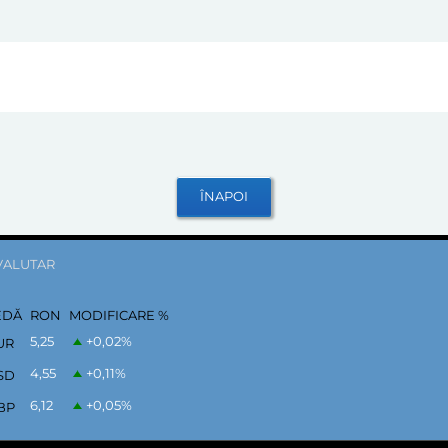
VALUTAR
EDĂ
RON
MODIFICARE %
5,25
+0,02
%
UR
4,55
+0,11
%
SD
6,12
+0,05
%
BP