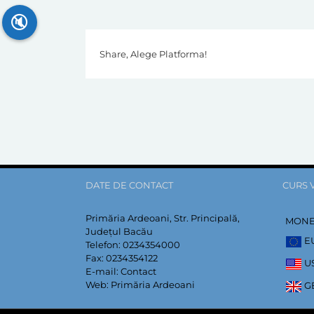
🔇
Share, Alege Platforma!
DATE DE CONTACT
CURS 
Primăria Ardeoani, Str. Principală,
MON
Județul Bacău
E
Telefon:
0234354000
Fax:
0234354122
U
E-mail:
Contact
Web:
Primăria Ardeoani
G