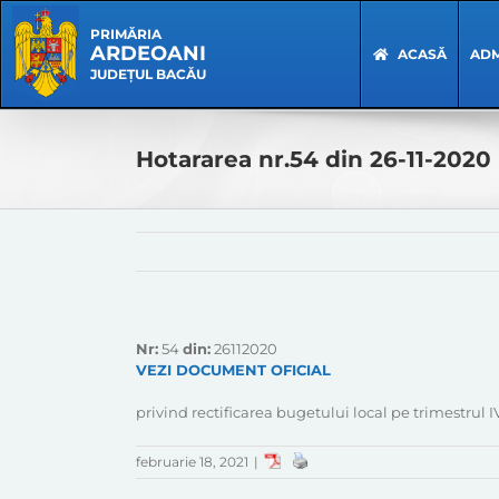
Skip
Skip
to
Navigation
PRIMĂRIA
ARDEOANI
content
ACASĂ
ADM
JUDEȚUL BACĂU
Hotararea nr.54 din 26-11-2020
Nr:
54
din:
26112020
VEZI DOCUMENT OFICIAL
privind rectificarea bugetului local pe trimestrul IV
februarie 18, 2021
|