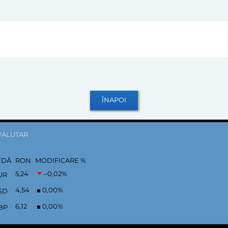
VALUTAR
EDĂ
RON
MODIFICARE %
5,24
–0,02
%
UR
4,54
0,00
%
SD
6,12
0,00
%
BP