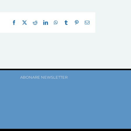
Facebook
X
Reddit
LinkedIn
WhatsApp
Tumblr
Pinterest
E-
mail:
ABONARE NEWSLETTER