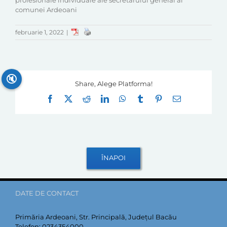
profesionale individuale ale secretarului general al
comunei Ardeoani
februarie 1, 2022
|
🔇
Share, Alege Platforma!
Facebook
X
Reddit
LinkedIn
WhatsApp
Tumblr
Pinterest
E-
mail:
DATE DE CONTACT
Primăria Ardeoani, Str. Principală, Județul Bacău
Telefon:
0234354000