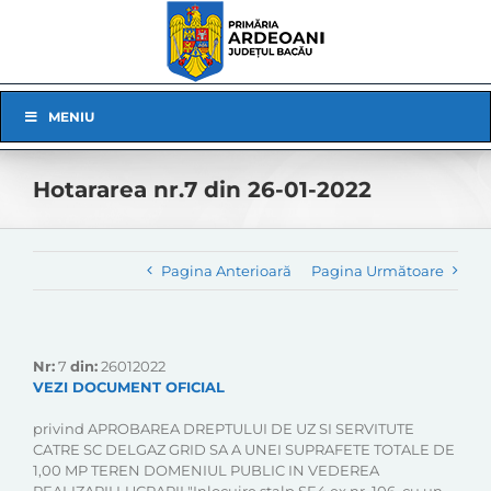
Skip
to
content
Skip
MENIU
Navigation
Hotararea nr.7 din 26-01-2022
Pagina Anterioară
Pagina Următoare
Nr:
7
din:
26012022
VEZI DOCUMENT OFICIAL
privind APROBAREA DREPTULUI DE UZ SI SERVITUTE
CATRE SC DELGAZ GRID SA A UNEI SUPRAFETE TOTALE DE
1,00 MP TEREN DOMENIUL PUBLIC IN VEDEREA