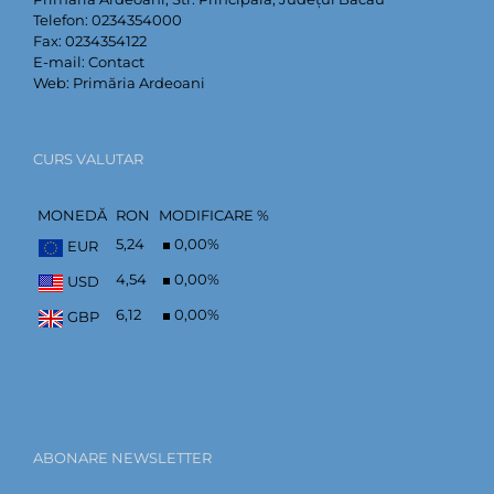
Telefon:
0234354000
Fax:
0234354122
E-mail:
Contact
Web:
Primăria Ardeoani
CURS VALUTAR
MONEDĂ
RON
MODIFICARE %
5,24
0,00
%
EUR
4,54
0,00
%
USD
6,12
0,00
%
GBP
ABONARE NEWSLETTER