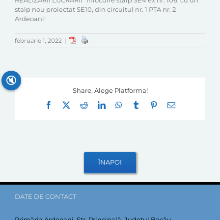
REALIZARII LUCRARII "Inlocuire stalp SE4 ex nr. 106, cu un
stalp nou proiectat SE10, din circuitul nr. 1 PTA nr. 2
Ardeoani"
februarie 1, 2022
|
🔇
Share, Alege Platforma!
Facebook
X
Reddit
LinkedIn
WhatsApp
Tumblr
Pinterest
E-
mail:
DATE DE CONTACT
Primăria Ardeoani, Str. Principală, Județul Bacău