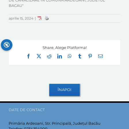
DE CANALIZARE IN COMUNA ARDEOANI, JUDETUL
BACAU"
aprilie 15, 2024
|
🔇
Share, Alege Platforma!
Facebook
X
Reddit
LinkedIn
WhatsApp
Tumblr
Pinterest
E-
mail:
DATE DE CONTACT
Primăria Ardeoani, Str. Principală, Județul Bacău
Telefon:
0234354000