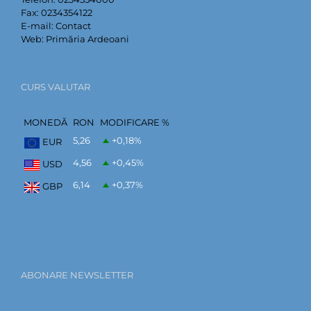
Fax:
0234354122
E-mail:
Contact
Web:
Primăria Ardeoani
CURS VALUTAR
MONEDĂ
RON
MODIFICARE %
5,26
+0,18
%
EUR
4,56
+0,45
%
USD
6,14
+0,37
%
GBP
ABONARE NEWSLETTER