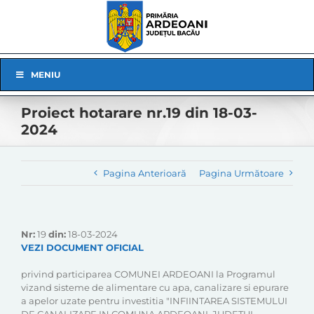
Skip
to
content
Skip
MENIU
Navigation
Proiect hotarare nr.19 din 18-03-
2024
Pagina Anterioară
Pagina Următoare
Nr:
19
din:
18-03-2024
VEZI DOCUMENT OFICIAL
privind participarea COMUNEI ARDEOANI la Programul
vizand sisteme de alimentare cu apa, canalizare si epurare
a apelor uzate pentru investitia "INFIINTAREA SISTEMULUI