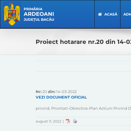
Skip
Skip
to
Navigation
PRIMĂRIA
ARDEOANI
content
ACASĂ
ADM
JUDEȚUL BACĂU
Proiect hotarare nr.20 din 14-
Nr:
20
din:
14-03-2022
VEZI DOCUMENT OFICIAL
privind, Prioritati-Obiectice-Plan Actiuni Privin
august 11, 2022
|