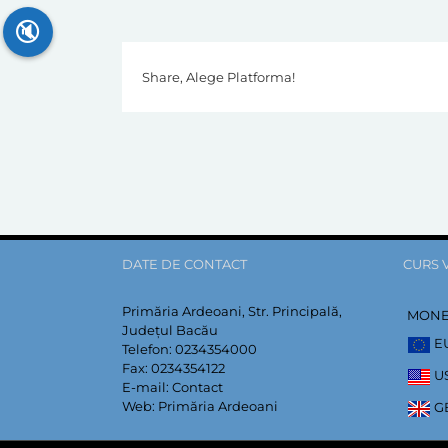
🔇
Share, Alege Platforma!
DATE DE CONTACT
CURS 
Primăria Ardeoani, Str. Principală,
MON
Județul Bacău
E
Telefon:
0234354000
Fax:
0234354122
U
E-mail:
Contact
Web:
Primăria Ardeoani
G