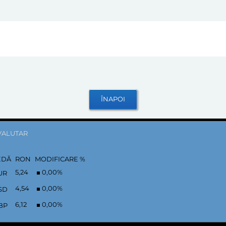
VALUTAR
EDĂ
RON
MODIFICARE %
5,24
0,00
%
UR
4,54
0,00
%
SD
6,12
0,00
%
BP