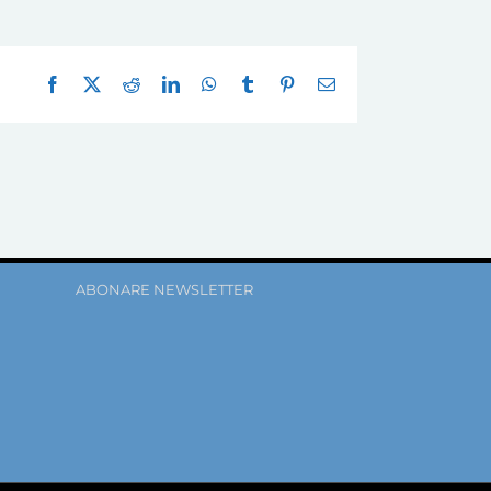
Facebook
X
Reddit
LinkedIn
WhatsApp
Tumblr
Pinterest
E-
mail:
ABONARE NEWSLETTER