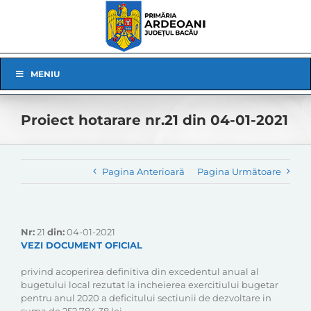
Skip
to
content
Skip
MENIU
Navigation
Proiect hotarare nr.21 din 04-01-2021
Pagina Anterioară
Pagina Următoare
Nr:
21
din:
04-01-2021
VEZI DOCUMENT OFICIAL
privind acoperirea definitiva din excedentul anual al
bugetului local rezutat la incheierea exercitiului bugetar
pentru anul 2020 a deficitului sectiunii de dezvoltare in