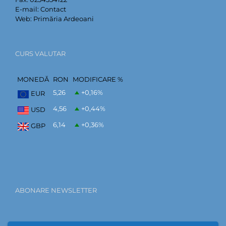
E-mail:
Contact
Web:
Primăria Ardeoani
CURS VALUTAR
MONEDĂ
RON
MODIFICARE %
5,26
+0,16
%
EUR
4,56
+0,44
%
USD
6,14
+0,36
%
GBP
ABONARE NEWSLETTER