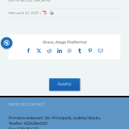
suma de 252.784,38 lei
februarie 22, 2021
|
🔇
Share, Alege Platforma!
Facebook
X
Reddit
LinkedIn
WhatsApp
Tumblr
Pinterest
E-
mail:
DATE DE CONTACT
Primăria Ardeoani, Str. Principală, Județul Bacău
Telefon:
0234354000
Fax:
0234354122