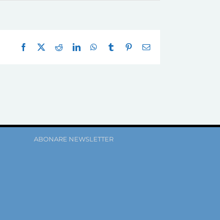
Facebook
X
Reddit
LinkedIn
WhatsApp
Tumblr
Pinterest
E-
mail:
ABONARE NEWSLETTER