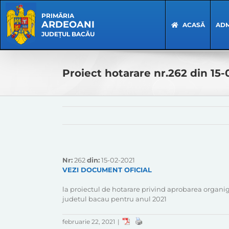
Skip
Skip
to
Navigation
PRIMĂRIA
ARDEOANI
content
ACASĂ
ADM
JUDEȚUL BACĂU
Proiect hotarare nr.262 din 15-
Nr:
262
din:
15-02-2021
VEZI DOCUMENT OFICIAL
la proiectul de hotarare privind aprobarea organig
judetul bacau pentru anul 2021
februarie 22, 2021
|