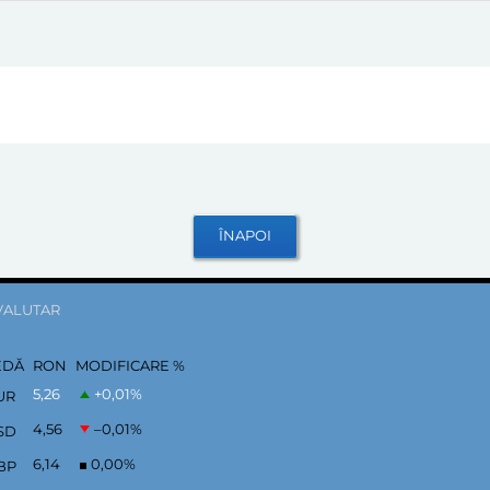
VALUTAR
EDĂ
RON
MODIFICARE %
5,26
+0,01
%
UR
4,56
–0,01
%
SD
6,14
0,00
%
BP