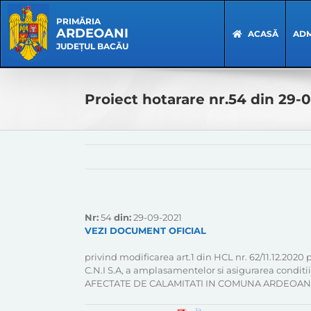
Skip
Skip
to
Navigation
PRIMĂRIA
ARDEOANI
content
ACASĂ
ADM
JUDEȚUL BACĂU
Proiect hotarare nr.54 din 29-
Nr:
54
din:
29-09-2021
VEZI DOCUMENT OFICIAL
privind modificarea art.1 din HCL nr. 62/11.12.2020
C.N.I S.A, a amplasamentelor si asigurarea cond
AFECTATE DE CALAMITATI IN COMUNA ARDEOANI