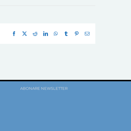
Facebook
X
Reddit
LinkedIn
WhatsApp
Tumblr
Pinterest
E-
mail:
ABONARE NEWSLETTER