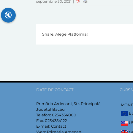
septembrie 30, 2021
|
🔇
Share, Alege Platforma!
DATE DE CONTACT
CURS 
Primăria Ardeoani, Str. Principală,
MON
Județul Bacău
E
Telefon:
0234354000
Fax:
0234354122
U
E-mail:
Contact
Web:
Primăria Ardeoani
G