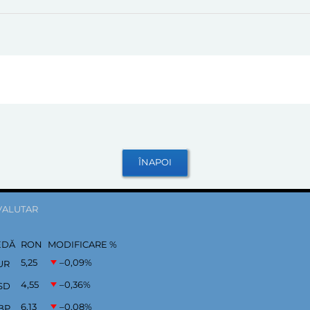
VALUTAR
EDĂ
RON
MODIFICARE %
5,25
–0,09
%
UR
4,55
–0,36
%
SD
6,13
–0,08
%
BP