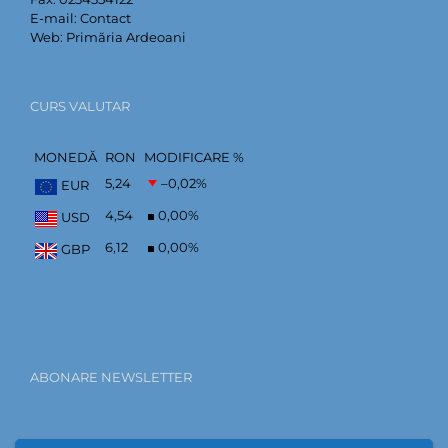
E-mail:
Contact
Web:
Primăria Ardeoani
CURS VALUTAR
MONEDĂ
RON
MODIFICARE %
5,24
–0,02
%
EUR
4,54
0,00
%
USD
6,12
0,00
%
GBP
ABONARE NEWSLETTER