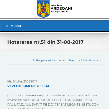
Skip
to
content
Skip
MENIU
Navigation
Hotararea nr.51 din 31-08-2017
Pagina Anterioară
Pagina Următoare
Nr:
51
din:
31082017
VEZI DOCUMENT OFICIAL
privind aprobarea asigurarii confinantarii obiectivului de
investitie "RECONSTRUCTIE POD BETON ARMAT PESTE
RAUL TAZLAUL SARAT PE DC 178" SAT LEONTENESTI, COM