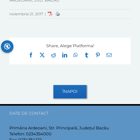
ARDEOANI, JUD. BACAU
noiembrie 21, 2017
|
🔇
Share, Alege Platforma!
Facebook
X
Reddit
LinkedIn
WhatsApp
Tumblr
Pinterest
E-
mail:
DATE DE CONTACT
Primăria Ardeoani, Str. Principală, Județul Bacău
Telefon:
0234354000
Fax:
0234354122