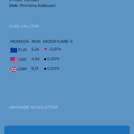
Web:
Primăria Ardeoani
CURS VALUTAR
MONEDĂ
RON
MODIFICARE %
5,24
–0,01
%
EUR
4,54
0,00
%
USD
6,12
0,00
%
GBP
ABONARE NEWSLETTER