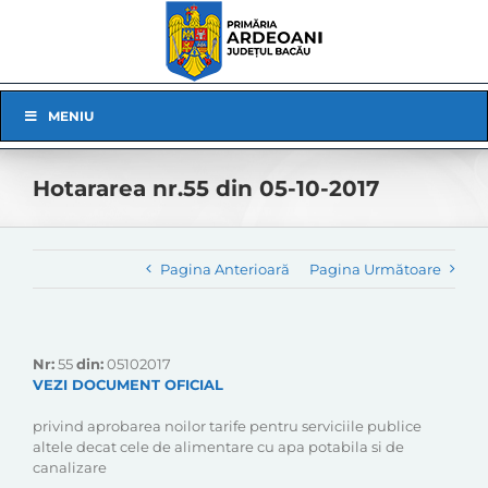
Skip
to
content
Skip
MENIU
Navigation
Hotararea nr.55 din 05-10-2017
Pagina Anterioară
Pagina Următoare
Nr:
55
din:
05102017
VEZI DOCUMENT OFICIAL
privind aprobarea noilor tarife pentru serviciile publice
altele decat cele de alimentare cu apa potabila si de
canalizare