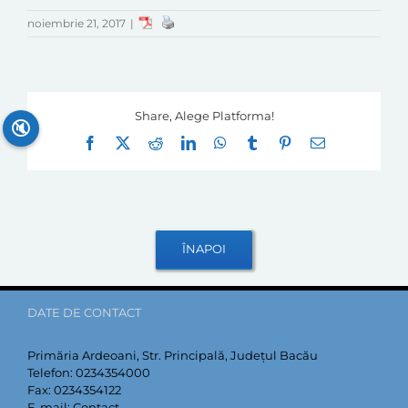
noiembrie 21, 2017
|
Share, Alege Platforma!
🔇
Facebook
X
Reddit
LinkedIn
WhatsApp
Tumblr
Pinterest
E-
mail:
DATE DE CONTACT
Primăria Ardeoani, Str. Principală, Județul Bacău
Telefon:
0234354000
Fax:
0234354122
E-mail:
Contact